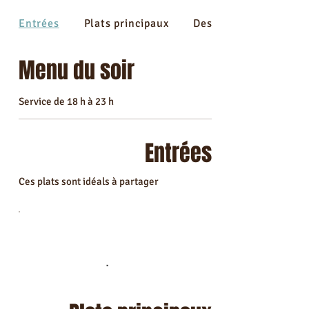
Entrées
Plats principaux
Desserts
Menu du soir
Service de 18 h à 23 h
Entrées
Ces plats sont idéals à partager